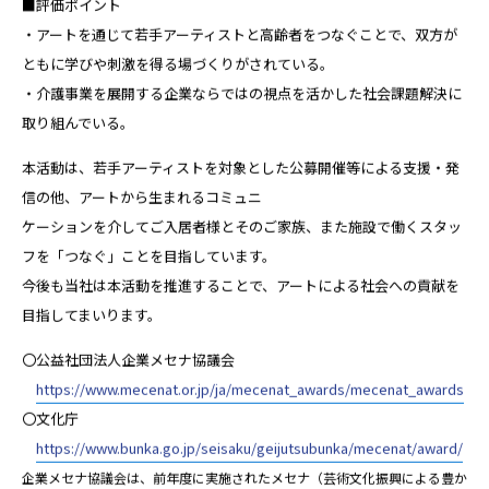
■評価ポイント
・アートを通じて若手アーティストと高齢者をつなぐことで、双方が
ともに学びや刺激を得る場づくりがされている。
・介護事業を展開する企業ならではの視点を活かした社会課題解決に
取り組んでいる。
本活動は、若手アーティストを対象とした公募開催等による支援・発
信の他、アートから生まれるコミュニ
ケーションを介してご入居者様とそのご家族、また施設で働くスタッ
フを「つなぐ」ことを目指しています。
今後も当社は本活動を推進することで、アートによる社会への貢献を
目指してまいります。
〇公益社団法人企業メセナ協議会
https://www.mecenat.or.jp/ja/mecenat_awards/mecenat_awards
〇文化庁
https://www.bunka.go.jp/seisaku/geijutsubunka/mecenat/award/
企業メセナ協議会は、前年度に実施されたメセナ（芸術文化振興による豊か