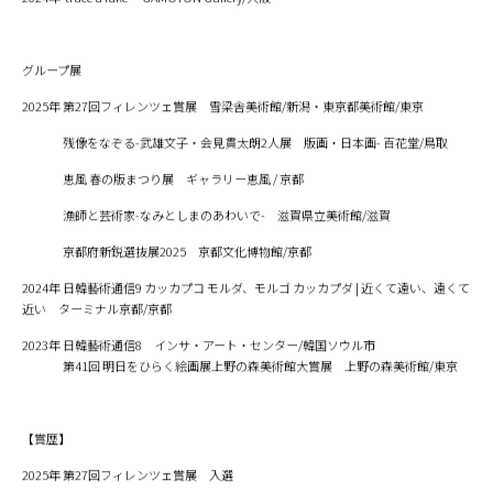
グループ展
2025年 第27回フィレンツェ賞展 雪梁舎美術館/新潟・東京都美術館/東京
残像をなぞる-武雄文子・会見貫太朗2人展 版画・日本画- 百花堂/鳥取
恵風 春の版まつり展 ギャラリー恵風 / 京都
漁師と芸術家-なみとしまのあわいで- 滋賀県立美術館/滋賀
京都府新鋭選抜展2025 京都文化博物館/京都
2024年 日韓藝術通信9 カッカプコ モルダ、モルゴ カッカプダ | 近くて遠い、遠くて
近い ターミナル京都/京都
2023年 日韓藝術通信8 インサ・アート・センター/韓国ソウル市
第41回 明日をひらく絵画展上野の森美術館大賞展 上野の森美術館/東京
【賞歴】
2025年 第27回フィレンツェ賞展 入選