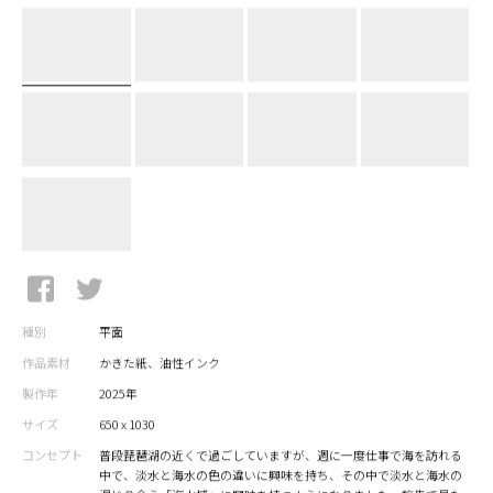
種別
平面
作品素材
かきた紙、油性インク
製作年
2025年
サイズ
650 x 1030
コンセプト
普段琵琶湖の近くで過ごしていますが、週に一度仕事で海を訪れる
中で、淡水と海水の色の違いに興味を持ち、その中で淡水と海水の