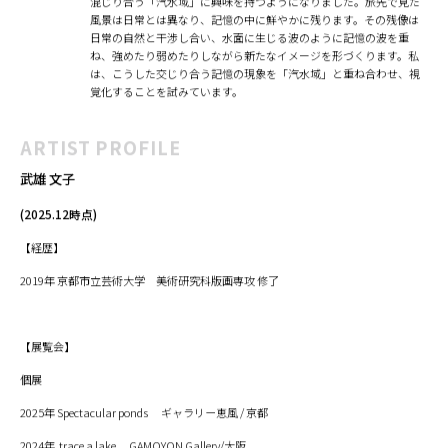
混じり合う「汽水域」に興味を持つようになりました。旅先で見た
風景は日常とは異なり、記憶の中に鮮やかに残ります。その残像は
日常の自然と干渉し合い、水面に生じる波のように記憶の波を重
ね、強めたり弱めたりしながら新たなイメージを形づくります。私
は、こうした交じり合う記憶の現象を「汽水域」と重ね合わせ、視
覚化することを試みています。
ARTIST PROFILE
武雄 文子
(2025.12時点)
【経歴】
2019年 京都市立芸術大学 美術研究科版画専攻 修了
【展覧会】
個展
2025年 Spectacular ponds ギャラリー恵風 / 京都
2024年 trace a lake GAMOYON Gallery/大阪