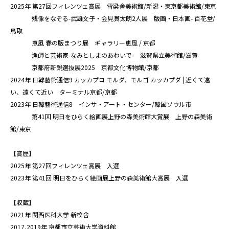
2025年 第27回フィレンツェ賞展 雪梁舎美術館/新潟・東京都美術館/東京
残像をなぞる-武雄文子・会見貫太朗2人展 版画・日本画- 百花堂/
鳥取
恵風 春の版まつり展 ギャラリー恵風 / 京都
漁師と芸術家-なみとしまのあわいで- 滋賀県立美術館/滋賀
京都府新鋭選抜展2025 京都文化博物館/京都
2024年 日韓藝術通信9 カッカプコ モルダ、モルゴ カッカプダ | 近くて遠
い、遠くて近い ターミナル京都/京都
2023年 日韓藝術通信8 インサ・アート・センター/韓国ソウル市
第41回 明日をひらく絵画展上野の森美術館大賞展 上野の森美術
館/東京
【賞歴】
2025年 第27回フィレンツェ賞展 入選
2023年 第41回 明日をひらく絵画展上野の森美術館大賞展 入選
【収蔵】
2021年 関西医科大学 新校舎
2017,2019年 京都市立芸術大学資料館