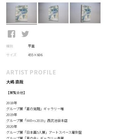
種別
平面
サイズ
455×606
ARTIST PROFILE
大嶋 直哉
【展覧会他】
2018年
グループ展「蒼の覚醒」ギャラリー唯
2019年
グループ展「Will+s 2019」西武池袋本店
2020年
グループ展「日本画5人展」アートスペース羅針盤
グループ展「夏の会」ギャラリー青羅