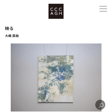
映る
大嶋 直哉