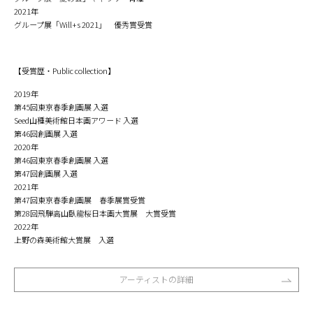
2021年
グループ展「Will+s 2021」 優秀賞受賞
【受賞歴・Public collection】
2019年
第45回東京春季創画展 入選
Seed山種美術館日本画アワード 入選
第46回創画展 入選
2020年
第46回東京春季創画展 入選
第47回創画展 入選
2021年
第47回東京春季創画展 春季展賞受賞
第28回飛騨高山臥龍桜日本画大賞展 大賞受賞
2022年
上野の森美術館大賞展 入選
アーティストの詳細