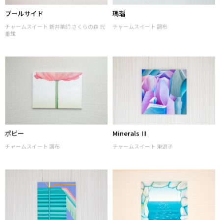
プールサイド
瑪瑙
チャームスイート 新井薬師 さくらの森 弐
チャームスイート 調布
番館
ポピー
Minerals Ⅲ
チャームスイート 調布
チャームスイート 東逗子