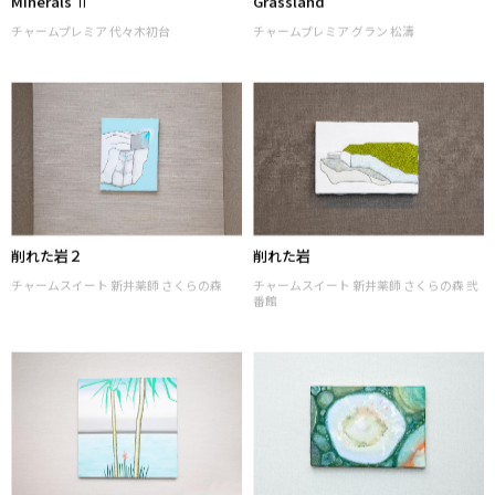
Minerals Ⅱ
Grassland
チャームプレミア 代々木初台
チャームプレミア グラン 松濤
削れた岩２
削れた岩
チャームスイート 新井薬師 さくらの森
チャームスイート 新井薬師 さくらの森 弐
番館