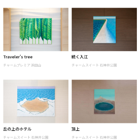
重なり#3
波のタイル
チャームプレミア 御殿山 参番館
チャームプレミア グラン 池田山
Traveler’s tree
続く入江
チャームプレミア 浜田山
チャームスイート 石神井公園