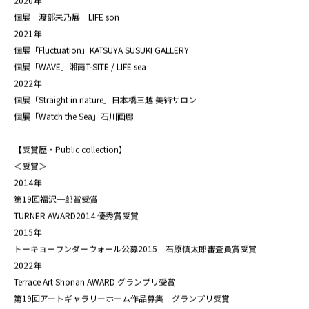
個展 PROJECT dnF 福沢一郎賞受賞作家展「Botanical garden」福沢一郎記
念館
2020年
個展 渡部未乃展 LIFE son
2021年
個展「Fluctuation」KATSUYA SUSUKI GALLERY
個展「WAVE」湘南T-SITE / LIFE sea
2022年
個展「Straight in nature」日本橋三越 美術サロン
個展「Watch the Sea」石川画廊
【受賞歴・Public collection】
＜受賞＞
2014年
第19回福沢一郎賞受賞
TURNER AWARD2014 優秀賞受賞
2015年
トーキョーワンダーウォール公募2015 石原慎太郎審査員賞受賞