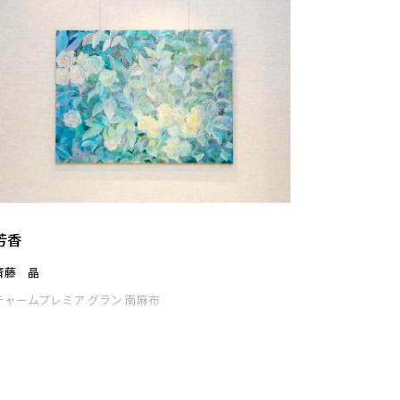
芳香
斉藤 晶
チャームプレミア グラン 南麻布