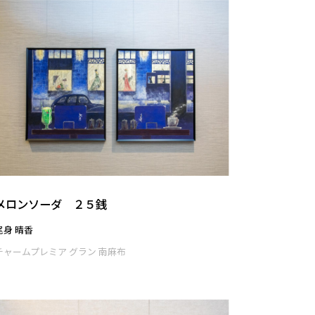
メロンソーダ ２５銭
尾身 晴香
チャームプレミア グラン 南麻布