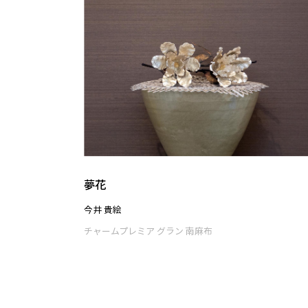
夢花
今井 貴絵
チャームプレミア グラン 南麻布