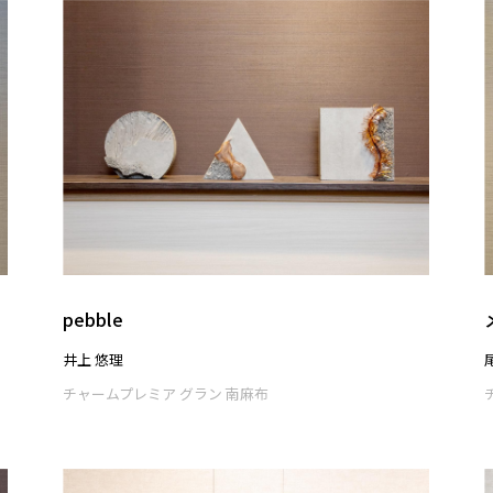
pebble
井上 悠理
チャームプレミア グラン 南麻布