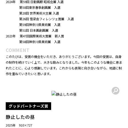
PROFILE
武藏野美術大学大学院日本画M1年 在籍
【受賞歴】
2025年 第24回アートギャラリーホーム メック・デザイン・インターナショナ
ル賞
第78回女流画家協会展 入選
萱アートコンペ 入選
第52回 日本画創画展 入選
2024年 第59回 日動画廊 昭和会展 入選
第50回東京春季創画展 入選
第20回 世界美術大赏展 入選
第26回 雪梁舎フィレンツェ賞展 入選
第59回神奈川県美術展 入選
第51回 日本画創画展 入選
2023年 第47回国際美術大賞展 新人賞
第58回神奈川県美術展 入選
COMMENT
このたびは、受賞の機会をいただき、ありがとうございます。今回の受賞は、自身
の制作を続けていく上で、大きな励みとなりました。今年もこのような機会に恵ま
れたことに、心より感謝しています。これからも表現と向き合いながら、地道に制