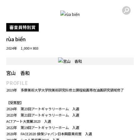
Garrerymahika mano
2024年 「美粒子展2025」佐倉市立美術館
COMMENT
この度は、このような素晴らしい賞を賜り、誠にありがとうございます。本作は、
静かに心を鎮め、ゆったりと眺めていただけるような風景を思い描きながら制作い
たしました。施設で過ごされる方々の穏やかな時間に、そっと寄り添う存在となる
作品であれば大変嬉しく思います。この受賞を励みに、これからも表現と真摯に向
き合い、制作を続けてまいります。
審査員特別賞
rùa biển
2024年 1,000×803
宮山 香和