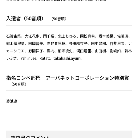
下村社長がインタビューで仰っていた「当たり前の徹底」と「事業は信用が根幹」
という言葉に大変共感を覚えました。私は自身が社会の中で生きていることを強く
自覚し、「評価は当人がするのではなく他人がするもの」と考えて活動しています
が、下村社長の言葉には同様の観点が関わっているように感じたためです。アート
ギャラリーホーム事業の、高齢者と若いアーティストのブリッジという理念も、こ
のような社会全体を考えた時に結実した一つの活動なのだと私は理解し、そうした
視野で物事を考え、人を大事にして、社会がより良い方向へ進むことを目指す企業
の姿勢に強く共感します。そうした企業の事業に関わらせていただけることは私に
とって誠に幸いであり、高齢者の方々にとって私の作品が何か生を豊かにするきっ
かけとなったとしたらこれほど喜ばしいことはないと思いました。
入選者（50音順）
（50音順）
石渡由菜、大江花歩、岡千裕、北上ちひろ、國松真希、坂本美果、佐藤凛、
鈴木優里菜、田岡智美、高野倉里枝、多田結衣子、田中昌樹、谷井里咲、ナ
カニシモエ、野間祥子、陽向、細沼凌史、洞田燈里、山田樹、劉峻如、若林
いぶき、YehlinLee、Katatt、takahashi.ayumi.
指名コンペ部門 アーバネットコーポレーション特別賞