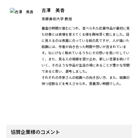
しうるかを想像できるかどうか、そして作品から作家の独
自性への意識が感じられるかという点です。
結果として「絵画らしい型」から逸脱している作品に目が
向かうこととなりました。これは普通の絵のあり方からは
み出してでも提示したい何かを作品が内包しているためだ
と思っています。このエネルギーがこの場所に静かに、し
かし強く浸透していくことを期待しています。
吉澤 美香
多摩美術大学 教授
審査の時間が進むにつれ、並べられた応募作品が最初に見
た印象とは表情を変えてくる様を興味深く感じました。目
に見えるのは表面にのっている絵の具ですが、人が描いた
絵画には、作者が向き合った時間や想いが含まれていま
す。なにげなく眺めているうちにその想いを見いだしてい
く、また、見る人の視線を受け止め、新しい言葉を紡いで
いく、そのような作品が生活の場にあることが豊かな空間
であると思い、選考しました。
それぞれの作家さんの絵画への向き合い方、また、絵画の