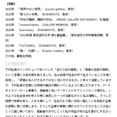
菊池 遼
PROFILE
2015年 東京造形大学 造形学部美術学科絵画専攻 卒業
2017年 東京造形大学大学院 造形研究科美術専攻領域 修了
2017年～2020年 東京造形大学 絵画専攻領域助手
2023年 東京造形大学大学院 造形研究科造形専攻美術研究領域 博士後期課程 修了
2023年～埼玉大学 非常勤講師
【個展】
2025年 「境界のない視界」（yuvan gallery、東京）
2025年 「柔らかい本質」（EUKARYOTE、東京）
2024年 「存在の輪郭、輪郭の存在」（MEDEL GALLERY SHU NISEKO、北海道)
2023年 「unreachable」（GALLERY MERROW、東京）
2023年 「parousia」（EUKARYOTE、東京）
2022年 「2022年度 東京造形大学 博士審査展」（東京造形大学附属美術館、東
京）
2019年 「OUTLINES」（EUKARYOTE、東京）
2017年 「無／（分節）」（Frantic Gallery、東京）
その他、展覧会多数。
COMMENT