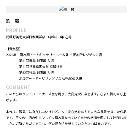
作を重ねていきたいと思います。
グッドパートナーズ賞
静止したの昼
2025年 910×727
劉 毅
PROFILE
武蔵野美術大学日本画学部 （学年）3年 在籍
【受賞歴】
2025年 第24回アートギャラリーホーム展 三菱地所レジデンス賞
第51回春季 創画展 入選
第21回世界絵画大賞 協賛社賞
第52回秋季 創画展 入選