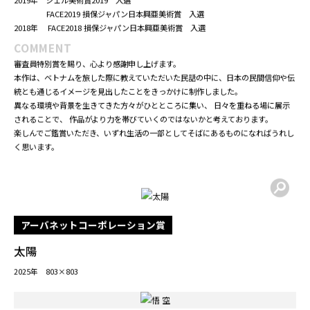
PROFILE
2019年 多摩美術大学大学院美術研究科修士課程絵画専攻油画研究領域修了
【受賞歴】
2024年 第23回アートギャラリーホーム 入選
2023年 第21回アートギャラリーホーム 入選
ACTアート大賞展2023 入選
2022年 第19回アートギャラリーホーム 入選
2020年 FACE2020 損保ジャパン日本興亜美術賞 入選
2019年 シェル美術賞2019 入選
FACE2019 損保ジャパン日本興亜美術賞 入選
2018年 FACE2018 損保ジャパン日本興亜美術賞 入選
COMMENT
審査員特別賞を賜り、心より感謝申し上げます。
本作は、ベトナムを旅した際に教えていただいた民話の中に、日本の民間信仰や伝
統とも通じるイメージを見出したことをきっかけに制作しました。
異なる環境や背景を生きてきた方々がひとところに集い、 日々を重ねる場に展示
されることで、 作品がより力を帯びていくのではないかと考えております。
楽しんでご鑑賞いただき、いずれ生活の一部としてそばにあるものになればうれし
く思います。