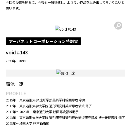
池袋アートギャザリング IAG AWARDS 入選
COMMENT
このたびはグッドパートナーズ賞を賜り、大変光栄に存じます。心より御礼申し上
げます。
本作は、現実には存在しないけれど、人に安心感を与えるような風景を描いた作品
です。日々の生活の中で少しずつ積み重なっていく自分の感情を源にして制作しま
した。ご覧いただく方にも、何か温かさを感じていただければ幸いです。
今回の受賞を励みに、今後も一層精進し、より良い作品を生み出してまいりたいと
思います。
アーバネットコーポレーション特別賞
void #143
2023年 Φ900