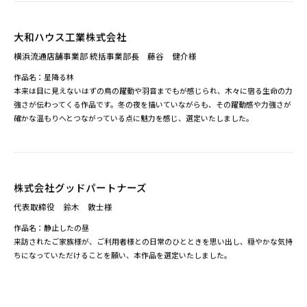
岡部憲明アーキテクチャーネットワーク
代表取締役 岡部 憲明様
作品名：視線で歩く（ひとやすみ）
非常に繊細でありながら記憶にやさしく結びつき、温かな感覚に満ちた作品だと思
います。私たちが設計したこのホームや空間の在り方にも大変よく調和しており、
その魅力をいっそう引き立ててくれる存在だと感じました。
大和ハウス工業株式会社
横浜流通店舗事業部 統括事業部長 藤谷 健介様
作品名：星降る林
本来は目に見えないはずの鳥の躍動や羽音までもが感じられ、木々に宿る生命の力
強さが伝わってくる作品です。冬の夜を描いていながらも、その躍動感や力強さが
確かな温もりへとつながっている点に魅力を感じ、選定いたしました。