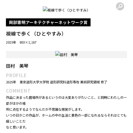
2021年 Lucky you Kyoto (合同展示)
2018年-2019年 Design Festa Vol.47 、Design Festavol.48
COMMENT
今回アーバネットコーポレーション賞をいただくことができて光栄です。これまで
17年間、絵を続けてきて結果を残せたことが喜ばしい限りです。私の絵を見る人が
笑顔で元気になることが、私が絵に込める思いです。「太陽」をいろんな人に見て
もらい、そういった存在になれることを願います。今回の受賞を励みに、これから
も精進して参ります。
岡部憲明アーキテクチャーネットワーク賞
視線で歩く（ひとやすみ）
2025年 803×1,167
田村 美琴
PROFILE