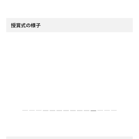
株式会社グッドパートナーズ
代表取締役 鈴木 敦士様
作品名：静止したの昼
来訪されたご家族様が、ご利用者様との日常のひとときを思い出し、穏やかな気持
ちになっていただけることを願い、本作品を選定いたしました。
授賞式の様子