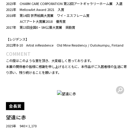
望月 ももか
PROFILE
2021年 武蔵野美術大学大学院造形研究科修士課程美術専攻卒業
【賞歴】
2024年 新進アーティスト作品展 vol.22 -Art Generation 2024- 開館30周年特
別賞
2023年 CHARM CARE CORPORATION 第22回アートギャラリーホーム展 入選
2021年 MellowArt Award 2021 入賞
2018年 第14回 世界絵画大賞展 ワイ・エスフレーム賞
ACTアート大賞展2018 優秀賞
2017年 第13回全国0・SM公募大賞展 奨励賞
【レジデンス】
2022年8-10 Artist inResidence Old Mine Residency / Outokumpu, Finland
COMMENT
この度はこのような賞を頂き、大変嬉しく思っております。
本展の関係者の皆様に感謝を申し上げるとともに、本作品がご入居者様の生活に寄
り添い、残り続けることを願います。