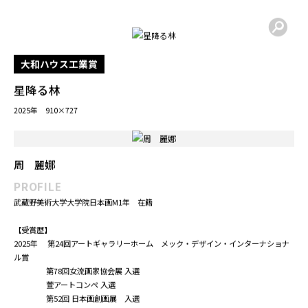
2025年 東京造形大学大学院 造形研究科造形専攻 美術研究領域 修了
COMMENT
作品に決まった居場所があるというのは大変ありがたいこと、と同時にわたしの一
部がほかの場
所に点在するようでなんだか不思議な感覚がします。
いつの日かこの作品が、ホームの中の生活と景色の一部になれるならそれはとても
嬉しいことだ
なと思います。
大和ハウス工業賞
星降る林
2025年 910×727
周 麗娜