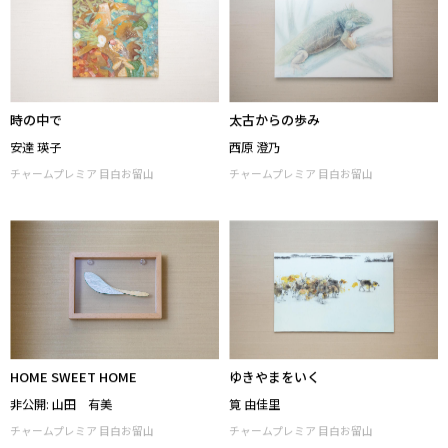
時の中で
太古からの歩み
安達 瑛子
西原 澄乃
チャームプレミア 目白お留山
チャームプレミア 目白お留山
HOME SWEET HOME
ゆきやまをいく
非公開: 山田 有美
筧 由佳里