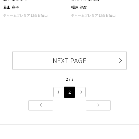
願いをこめて
おだやかな時間
若山 宣子
福家 健彦
チャームプレミア 目白お留山
チャームプレミア 目白お留山
NEXT PAGE
2 / 3
2
1
3