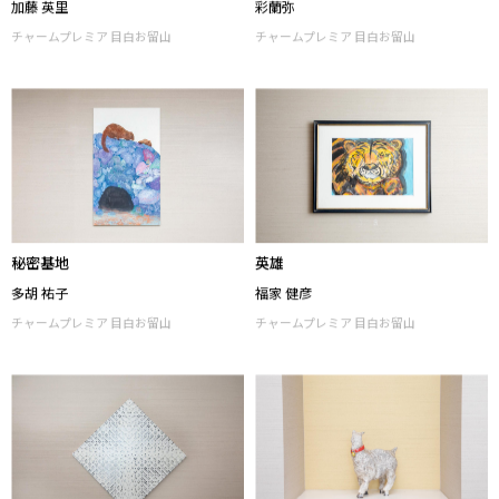
opening3
コクリコ
加藤 英里
彩蘭弥
チャームプレミア 目白お留山
チャームプレミア 目白お留山
秘密基地
英雄
多胡 祐子
福家 健彦
チャームプレミア 目白お留山
チャームプレミア 目白お留山