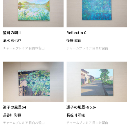
望郷の朝Ⅲ
Reflectin C
清水 彩也花
後藤 直哉
チャームプレミア 目白お留山
チャームプレミア 目白お留山
迷子の風景54
迷子の風景-No.6-
長谷川 彩織
長谷川 彩織