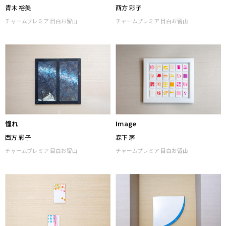
リリカルワールド
あいさつ
青木 裕美
西方 彩子
チャームプレミア 目白お留山
チャームプレミア 目白お留山
憧れ
Image
西方 彩子
森下 茅
チャームプレミア 目白お留山
チャームプレミア 目白お留山