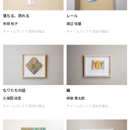
落ちる、流れる
レール
多胡 祐子
渡辺 佑基
チャームプレミア 目白お留山
チャームプレミア 目白お留山
なりたちの話
織
久保田 球愛
柳楽 晃太郎
チャームプレミア 目白お留山
チャームプレミア 目白お留山