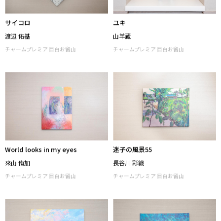
サイコロ
ユキ
渡辺 佑基
山羊蔵
チャームプレミア 目白お留山
チャームプレミア 目白お留山
World looks in my eyes
迷子の風景55
來山 侑加
長谷川 彩織
チャームプレミア 目白お留山
チャームプレミア 目白お留山