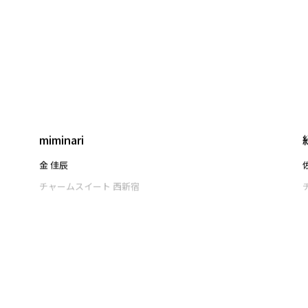
濱渦 七海
チャームスイート 西新宿
miminari