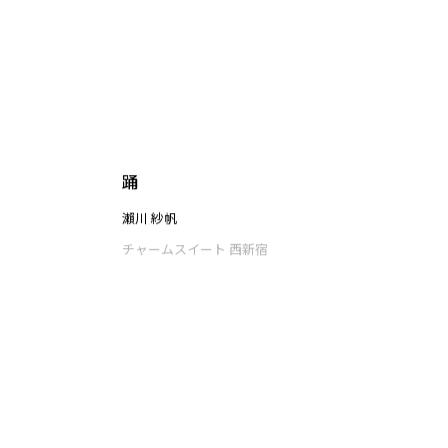
果無
チャームスイート 西新宿
踊
瀨川 紗帆