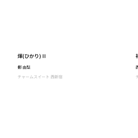
金 佳辰
チャームスイート 西新宿
煇(ひかり) II
鄭 由梨