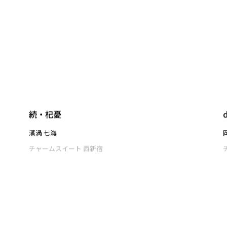
日が暮れるのを待つ
劉 毅
チャームスイート 西新宿
続・杞憂