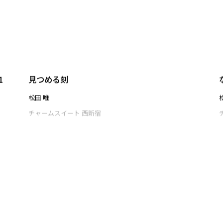
チャームスイート 西新宿
1
見つめる刻
松田 唯
チャームスイート 西新宿