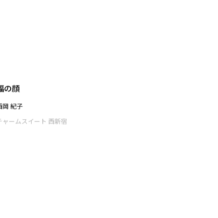
佐藤 菜子
チャームスイート 西新宿
福の顔
西岡 紀子