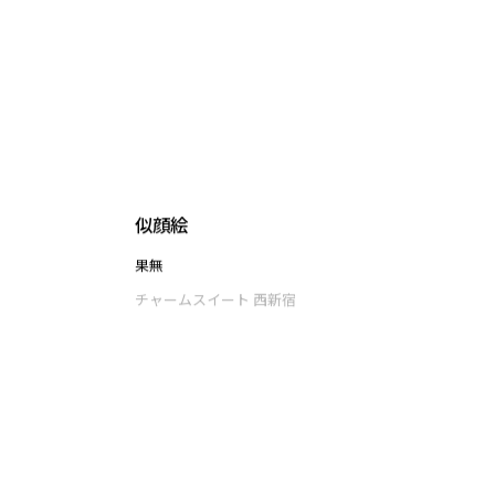
菅澤 薫
チャームスイート 西新宿
似顔絵