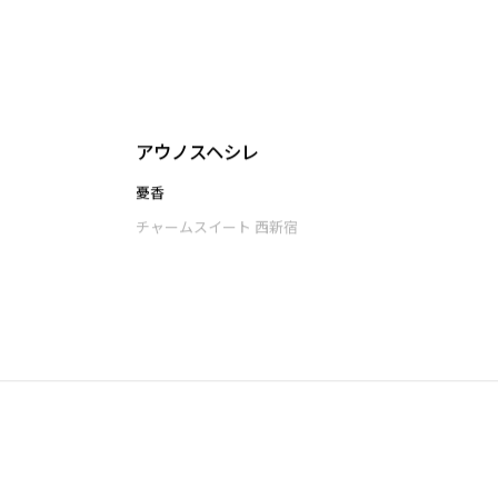
アウノスヘシレ
憂香
チャームスイート 西新宿