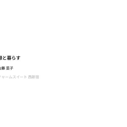
岡村 海王
チャームスイート 西新宿
緑と暮らす