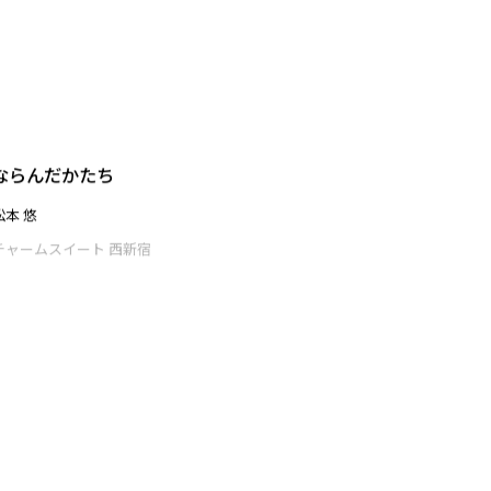
チャームスイート 西新宿
ならんだかたち
松本 悠
チャームスイート 西新宿