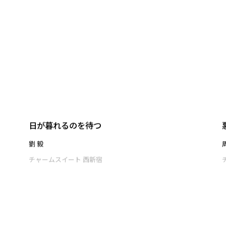
太陽を食べ合う
高橋 周平
チャームスイート 西新宿