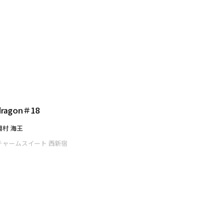
悪戯
周 麗娜
チャームスイート 西新宿
dragon＃18