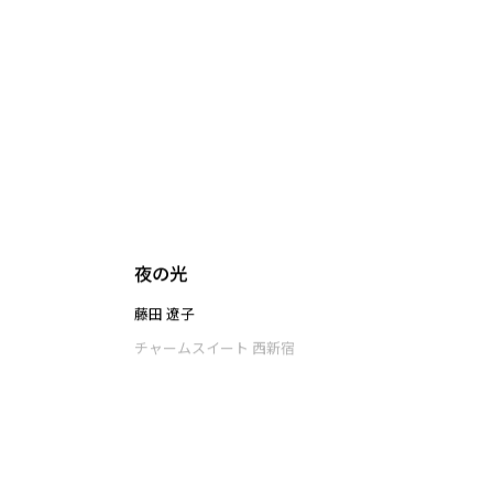
ナトリウム灯が全て隠す
濱田 楓
チャームスイート 西新宿