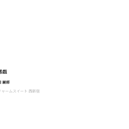
拓く
松井 朋未
チャームスイート 西新宿