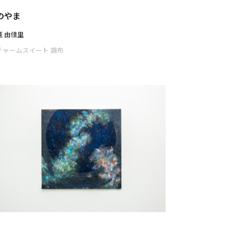
あまたのいろ
川中 瑶子
チャームスイート 調布