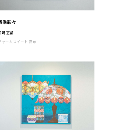
波打ち際
石見 彩花
チャームスイート 調布