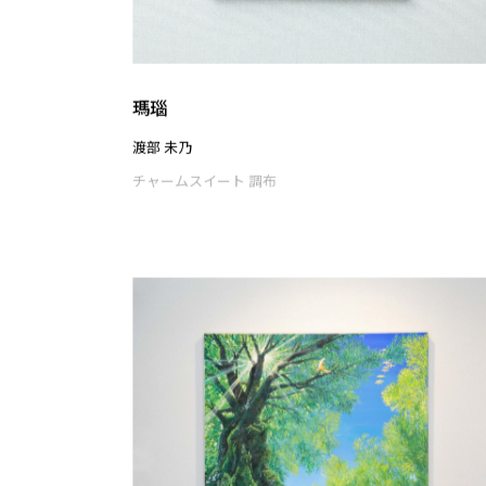
泳ぐ亀
小林 大悟
チャームスイート 調布