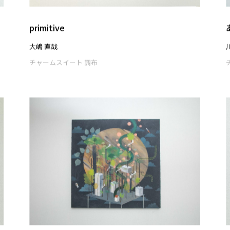
夢見月
松原 麻衣
チャームスイート 調布