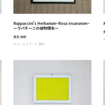
あの日
中島 綾美
チャームスイート 調布