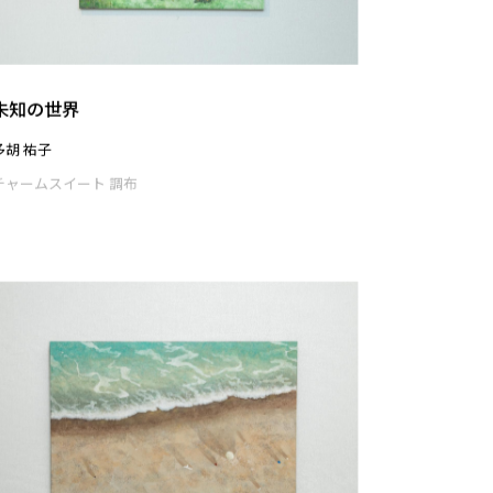
ゆき つき はな
市塚 寛子
チャームスイート 調布