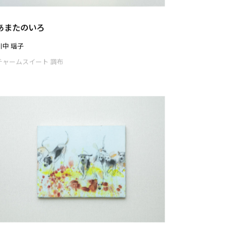
四季彩々
殿岡 恵都
チャームスイート 調布