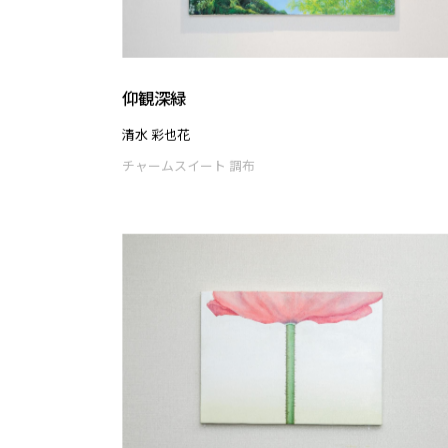
瑪瑙
渡部 未乃
チャームスイート 調布