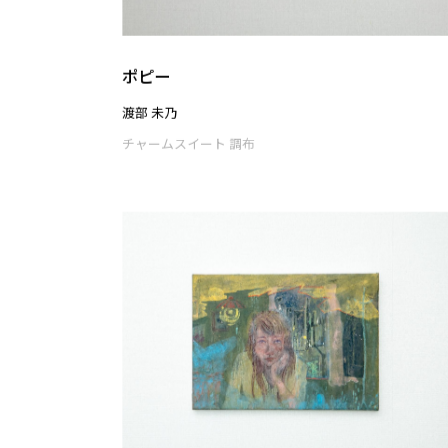
仰観深緑
清水 彩也花
チャームスイート 調布