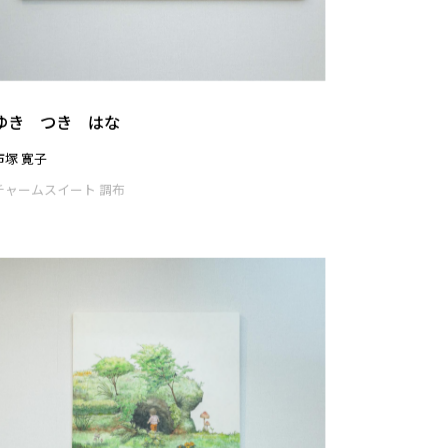
cycle
大小田 万侑子
チャームスイート 調布