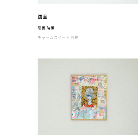
ポピー
渡部 未乃
チャームスイート 調布