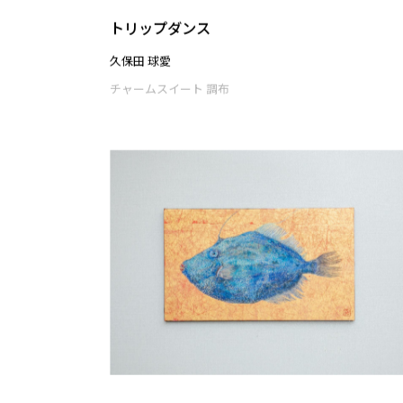
鏡面
髙橋 瑞稀
チャームスイート 調布