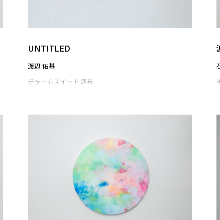
Rappaccini’s Herbarium~Rosa Insanarum~
ーラパチーニの植物標本ー
長友 由紀
チャームスイート 調布