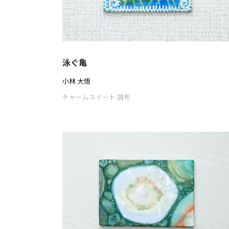
新緑のせせらぎ
清水 彩也花
チャームスイート 調布