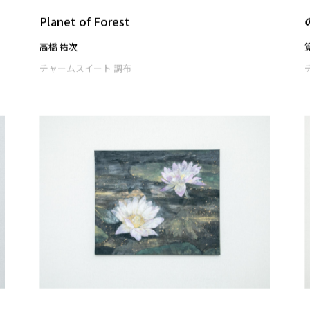
primitive
大嶋 直哉
チャームスイート 調布