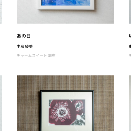
ゆうえんち
大嶋 直哉
チャームスイート 調布