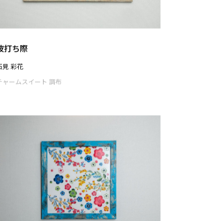
未知の世界
多胡 祐子
チャームスイート 調布