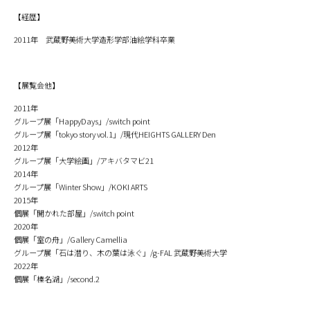
【経歴】
2011年 武蔵野美術大学造形学部油絵学科卒業
【展覧会他】
2011年
グループ展「HappyDays」/switch point
グループ展「tokyo story vol.1」/現代HEIGHTS GALLERY Den
2012年
グループ展「大学絵画」/アキバタマビ21
2014年
グループ展「Winter Show」/KOKI ARTS
2015年
個展「開かれた部屋」/switch point
2020年
個展「室の舟」/Gallery Camellia
グループ展「石は潜り、木の葉は泳ぐ」/g-FAL 武蔵野美術大学
2022年
個展「榛名湖」/second.2