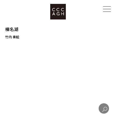
榛名湖
竹内 奏絵