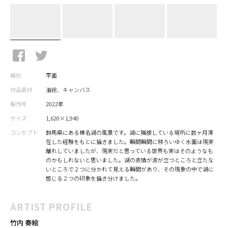
種別
平面
作品素材
油絵、キャンバス
製作年
2022年
サイズ
1,620×1,940
コンセプト
群馬県にある榛名湖の風景です。湖に隣接している場所に数ヶ月滞
在した経験をもとに描きました。瞬間瞬間に移ろいゆく水面は現実
離れしていましたが、現実だと思っている世界も実はそのようなも
のかもしれないと思いました。湖の表情が波が立つところと立たな
いところで２つに分かれて見える瞬間があり、その現象の中で湖に
感じる２つの印象を描き分けました。
ARTIST PROFILE
竹内 奏絵