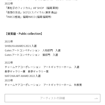
2022年
「素粒子のフィジカル」IAF SHOP （福岡 薬院）
「仮想の方法」SICF23 スパイラル (東京 青山)
「PARCO感覚」福岡PARCO (福岡 福岡市）
【受賞歴・Public collection】
2021年
SHIBUYA AWARDS 2021 入選
Gates アートコンペティション 人物部門 入選
Gates アートコンペティション 猫部門 入選
2022年
チャームケアコーポレーション アートギャラリーホーム 入選
長亭ギャラリー展 長亭ギャラリー賞
WATOWA ART AWARD 2022 入選
2023年
チャームケアコーポレーション アートギャラリーホーム 社長賞
アーティストの詳細