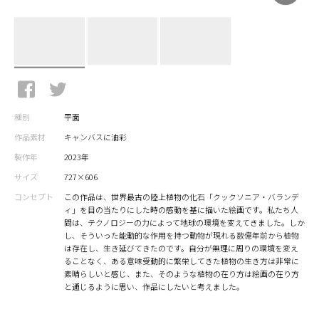
種別
平面
作品素材
キャンバスに油彩
製作年
2023年
サイズ
727×606
コンセプト
この作品は、世界最古の陸上植物の化石「クックソニア・バランデ
ィ」を目の当たりにした時の感動を基に描いた絵画です。私たち人
間は、テクノロジーの力によって地球の環境を変えてきました。しか
し、そういった能動的な作用を持つ動物が現れる数億年前から植物
は存在し、生き延びてきたのです。自分が無理に周りの環境を変え
ることなく、ある意味受動的に繁栄してきた植物の生き方は非常に
素晴らしいと感じ、また、そのような植物の在り方は絵画の在り方
と通じるように思い、作品にしたいと考えました。