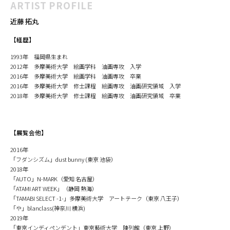
ARTIST PROFILE
近藤 拓丸
【経歴】
1993年 福岡県生まれ
2012年 多摩美術大学 絵画学科 油画専攻 入学
2016年 多摩美術大学 絵画学科 油画専攻 卒業
2016年 多摩美術大学 修士課程 絵画専攻 油画研究領域 入学
2018年 多摩美術大学 修士課程 絵画専攻 油画研究領域 卒業
【展覧会他】
2016年
「フダンシズム」dust bunny (東京 池袋）
2018年
「AUTO」N-MARK（愛知 名古屋）
「ATAMI ART WEEK」（静岡 熱海）
「TAMABI SELECT -1-」多摩美術大学 アートテーク（東京 八王子）
「や」blanclass(神奈川 横浜)
2019年
「東京インディペンデント」東京藝術大学 陳列館（東京 上野）