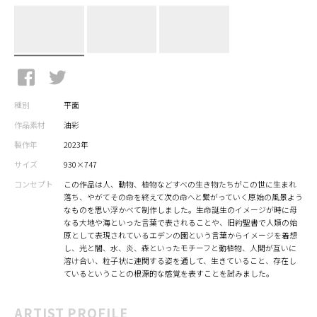
種別
平面
作品素材
油彩
製作年
2023年
サイズ
930×747
コンセプト
この作品は人、動物、植物などすべの生き物たちがこの世に生まれ
落ち、やがてその命を終えて次の命へと繋がっていく原始の風景よう
なものを思い浮かべて制作しました。生命誕生のイメージが時に母
なる大地や海といった言葉で表されることや、旧約聖書で人類の始
原として表現されているエデンの園という言葉からイメージを着想
し、光と闇、水、炎、森といったモチーフと動植物、人間が互いに
溶け合い、粒子状に連関する姿を通して、生きていること、存在し
ているということの根源的な感覚を表すことを試みました。
ARTIST PROFILE