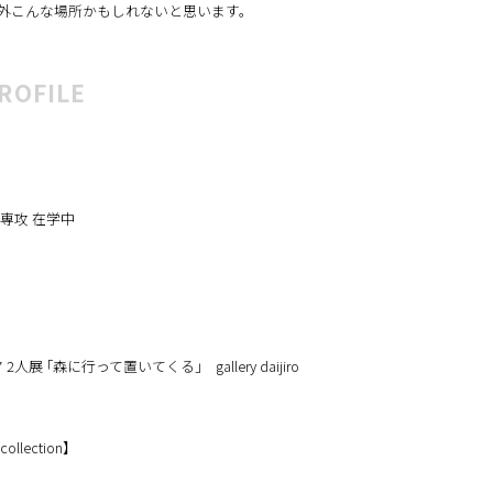
荒野で永久に成長していく壁、そこで書かれる荒野と
外こんな場所かもしれないと思います。
ROFILE
専攻 在学中
人展 ｢森に行って置いてくる｣ gallery daijiro
ollection】