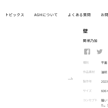
トピックス
AGHについて
よくある質問
お
壁
関 帆乃加
種別
平面
作品素材
油絵
製作年
202
サイズ
606
コンセプト
描い