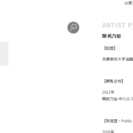
た。
は案
ARTIST P
関 帆乃加
【経歴】
多摩美術大学油画
【展覧会他】
2021年
関帆乃加 中川エマ 2
【受賞歴・Public c