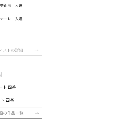
美術展 入選
ナーレ 入選
ィストの詳細
N
ト 四谷
設の作品一覧