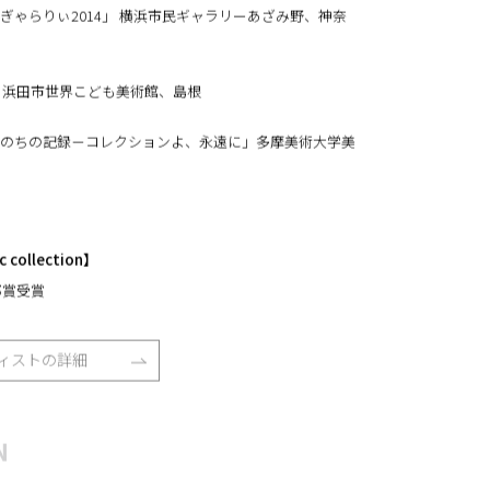
 絵の中の動物たち」 東京オペラシティアートギャラリー、
ぎゃらりぃ2014」 横浜市民ギャラリーあざみ野、神奈
 浜田市世界こども美術館、島根
のちの記録－コレクションよ、永遠に」多摩美術大学美
collection】
郎賞受賞
ィストの詳細