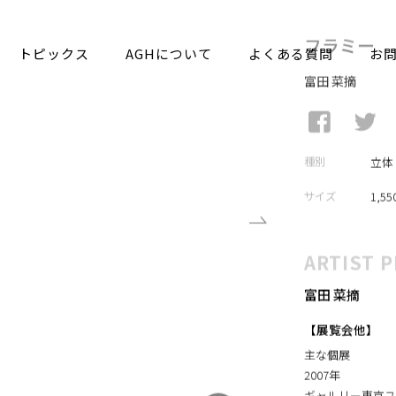
トピックス
AGHについて
よくある質問
お
フラミー
富田 菜摘
種別
立体
サイズ
1,55
ARTIST P
富田 菜摘
【展覧会他】