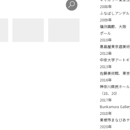
主な個展
2007年
ギャルリー東京ユマ
2008年
ふなばしアンデル
2009年
福住画廊、大阪 （10
ポール
2010年
髙島屋東京店美術画
2012年
中京大学アートギャラ
2013年
佐藤美術館、東京
2016年
神奈川県民ホール
（18、20）
2017年
Bunkamura Gal
2018年