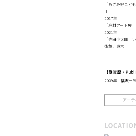
「収蔵品展047
東京
「あざみ野こども
川
2017年
「廃材アート展」
2021年
「寺田小太郎 い
術館、東京
【受賞歴・Public 
2009年 福沢一
アーテ