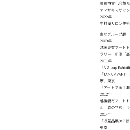
東根市まなびあテ
2020年
調布市文化会館た
ヤマザキマザック
2022年
中村屋サロン美術
主なグループ展
2009年
越後妻有アートト
ラリー、新潟「髙
2011年
「A Group Exhibit
「TAMA VIV
摩、東京
「アートで泳ぐ海
2012年
越後妻有アートト
山「森の学校」キ
2014年