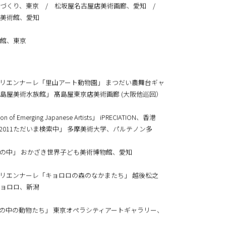
ラス、山形 / 学びの杜ののいちカレード、石川
づくり、東京 / 松坂屋名古屋店美術画廊、愛知 /
美術館、愛知
館、東京
リエンナーレ「里山アート動物園」 まつだい農舞台ギャ
島屋美術水族館」 髙島屋東京店美術画廊 (大阪他巡回）
ion of Emerging Japanese Artists」 iPRECIATION、香港
ANTⅡ2011ただいま検索中」 多摩美術大学、パルテノン多
の中」 おかざき世界子ども美術博物館、愛知
リエンナーレ「キョロロの森のなかまたち」 越後松之
ョロロ、新潟