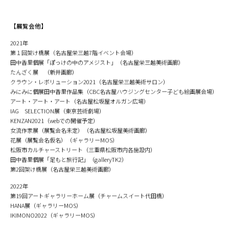
【展覧会他】
2021年
第１回架け橋展（名古屋栄三越7階イベント会場）
田中香里個展「ぽっけの中のアメジスト」（名古屋栄三越美術画廊）
たんざく展 （新井画廊）
クラウン・レボリューション2021（名古屋栄三越美術サロン）
みにみに個展田中香里作品集（CBC名古屋ハウジングセンター子ども絵画展会場）
アート・アート・アート（名古屋松坂屋オルガン広場）
IAG SELECTION展（東京芸術劇場）
KENZAN2021（webでの開催予定）
女流作家展（展覧会名未定）（名古屋松坂屋美術画廊）
花展（展覧会名仮名）（ギャラリーMOS）
松阪市カルチャーストリート（三重県松阪市内各施設内）
田中香里個展「足もと旅行記」（galleryTK2）
第2回架け橋展（名古屋栄三越美術画廊）
2022年
第19回アートギャラリーホーム展（チャームスイート代田橋）
HANA展（ギャラリーMOS）
IKIMONO2022（ギャラリーMOS）