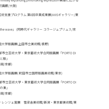
initely expanding printmaking expression-無限に広がる
町画廊/大阪)
団芸術支援プログラム 第8回卒業成果展(AXISギャラリー/東
he wave」 (同時代ギャラリー コラージュプリュス/京
回全国大学版画展(上田市立美術館/長野)
 京都市立芸術大学・東京藝術大学合同版画展「PORTO DI
約束と版」
岡/京都)
回全国大学版画展( 町田市立国際版画美術館/東京)
芸術大学・東京藝術大学合同版画展「PORTO DI
圧力の湊」
岡/京都)