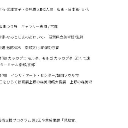
回フィレンツェ賞展 雪梁舎美術館/新潟・東京都美術館/東
武雄文子・会見貫太朗2人展 版画・日本画- 百花
つり展 ギャラリー恵風 / 京都
なみとしまのあわいで- 滋賀県立美術館/滋賀
展2025 京都文化博物館/京都
術通信9 カッカプコ モルダ、モルゴ カッカプダ | 近くて遠
ターミナル京都/京都
術通信8 インサ・アート・センター/韓国ソウル市
をひらく絵画展上野の森美術館大賞展 上野の森美術