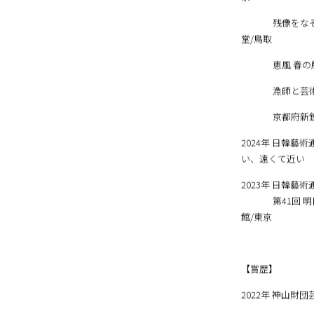
2025年 第27
京
残像をなぞる-
堂/鳥取
恵風 春の版ま
漁師と芸術家-
京都府新鋭選抜
2024年 日韓藝
い、遠くて近い 
2023年 日韓藝
第41回 明日
館/東京
【賞歴】