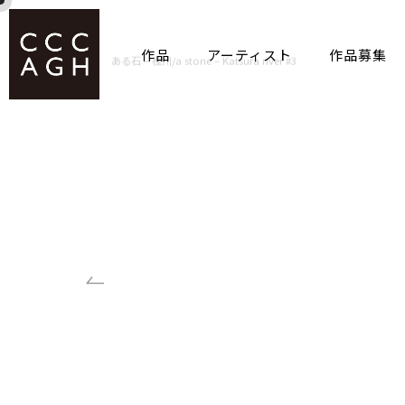
作品
アーティスト
作品募集
ホーム
作品
ある石 – 桂川/a stone – Katsura river #3