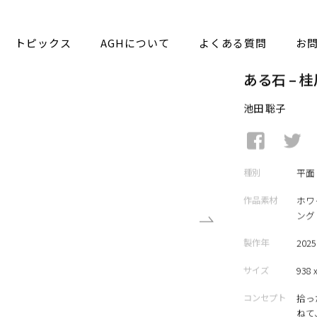
トピックス
AGHについて
よくある質問
お
ある石 – 桂川/
池田 聡子
種別
平面
作品素材
ホワ
ング
製作年
202
サイズ
938 