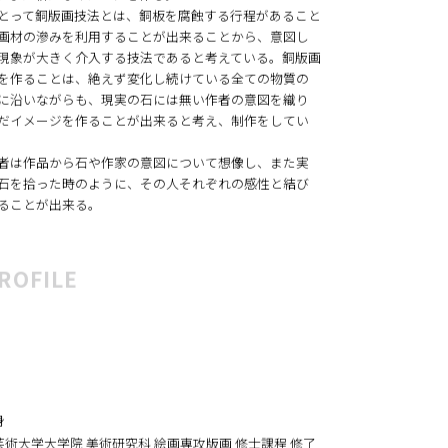
た石の模様や形から出発し、銅版画の持つ偶発性に委
、また新たなイメージを作る。
とって銅版画技法とは、銅板を腐蝕する行程があること
画材の滲みを利用することが出来ることから、意図し
現象が大きく介入する技法であると考えている。銅版画
を作ることは、絶えず変化し続けている全ての物質の
に沿いながらも、現実の石には無い作者の意図を織り
だイメージを作ることが出来ると考え、制作をしてい
者は作品から石や作家の意図について想像し、また実
石を拾った時のように、その人それぞれの感性と結び
ることが出来る。
ROFILE