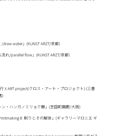
身
立芸術大学大学院 美術研究科 絵画専攻版画 修士課程 修了
raw water」(KUNST ARZT/京都)
/parallel flow」(KUNST ARZT/京都)
銀行 X ART project(クロス・アート・プロジェクト) (三菱
店)
「シン・ハンガノミリョク展」(芝田町画廊/大阪)
「PrintmakingⅡ 刷りとその解体」(ギャラリーマロニエ ギ