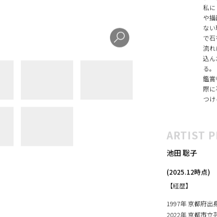
コンセプト
拾っ
ねて
私に
や描
ない
で石
流れ
込ん
る。
鑑賞
際に
つけ
ARTIST P
池田 聡子
(2025.12時点)
【経歴】