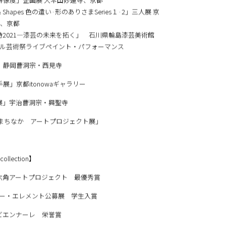
 Craft Art Fair」Mandarin Oriental Guangzhou、広州
t Project」寺町京極商店街美術館、京都
」企画展 大本山妙蓮寺、京都
Shapes 色の遣い·形のありさまSeries１·2」三人展 京
、京都
の時2021―漆芸の未来を拓く」 石川県輪島漆芸美術館
術祭ライブペイント・パフォーマンス
岡曹洞宗・西見寺
京都itonowaギャラリー
絵展」宇治曹洞宗・興聖寺
いづまちなか アートプロジェクト展」
ollection】
烏丸六角アートプロジェクト 最優秀賞
ティー・エレメント公募展 学生入賞