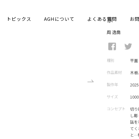
トピックス
AGHについて
よくある質問
お
家
周 逸喬
種別
平面
作品素材
木板
製作年
202
サイズ
1000
コンセプト
切り
し彫
話を