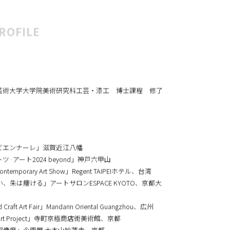
れたこと、兄弟が喧嘩をしても最後には仲直りしたこ
物語が積み重ねると、「家」が充実していく。
ROFILE
市立芸術大学大学院美術研究科工芸・漆工 博士課程 修了
湖ビエンナーレ」滋賀近江八幡
ーツ·アート2024 beyond」神戸六甲山
emporary Art Show」Regent TAIPEIホテル、台湾
痩ける」アートサロンESPACE KYOTO、京都大