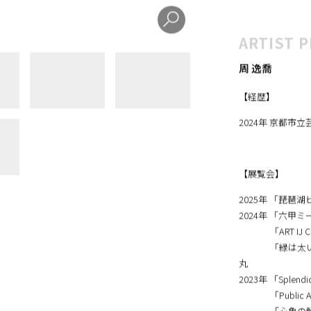
てく
と…
ARTIST P
周 逸喬
【経歴】
2024年 京都
【展覧会】
2025年 「琵琶
2024年 「六甲ミ
「ART IJ Cont
「緑は太い、朱は
丸