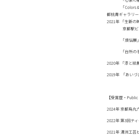
2023年 「Splendid
「Public Ar
「心象の解像度
「Colors & 
都桃青ギャラリー
2021年 「生新
京都駅ビル芸
「煩悩展」静
「台所の手展」
2020年 「漆と
2019年 「あ
【受賞歴・Public c
2024年 京都
2022年 第3回