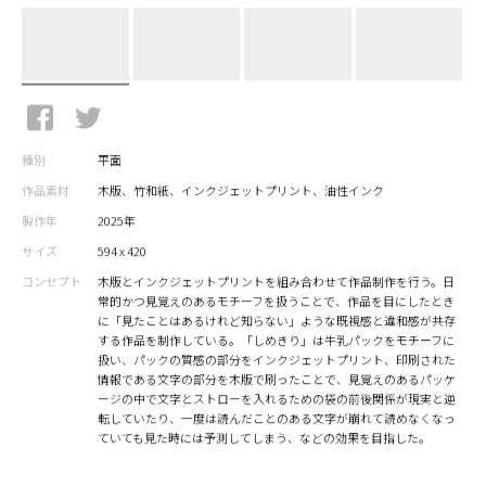
種別
平面
作品素材
木版、竹和紙、インクジェットプリント、油性インク
製作年
2025年
サイズ
594 x 420
コンセプト
木版とインクジェットプリントを組み合わせて作品制作を行う。日
常的かつ見覚えのあるモチーフを扱うことで、作品を目にしたとき
に「見たことはあるけれど知らない」ような既視感と違和感が共存
する作品を制作している。「しめきり」は牛乳パックをモチーフに
扱い、パックの質感の部分をインクジェットプリント、印刷された
情報である文字の部分を木版で刷ったことで、見覚えのあるパッケ
ージの中で文字とストローを入れるための袋の前後関係が現実と逆
転していたり、一度は読んだことのある文字が崩れて読めなくなっ
ていても見た時には予測してしまう、などの効果を目指した。