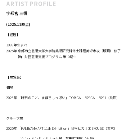
ARTIST PROFILE
宇都宮 三帆
(2025.12時点)
【経歴】
1999年生まれ
2025年 京都市立芸術大学大学院美術研究科修士課程美術専攻（版画） 修了
神山財団芸術支援プログラム 第10期生
【展覧会】
個展
2023年 「昨日のこと、まぼろしっぽい」TOR GALLERY GALLERY 1（兵庫）
グループ展
2025年 「KAMIYAMA ART 11th Exhibition」渋谷ヒカリエ 8/CUBE（東京）
「シン・ハンガノミリョク展」芝田町画廊（大阪）