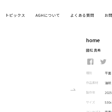
トピックス
AGHについて
よくある質問
お
home
國松 真希
種別
平面
作品素材
油絵
製作年
202
サイズ
530x