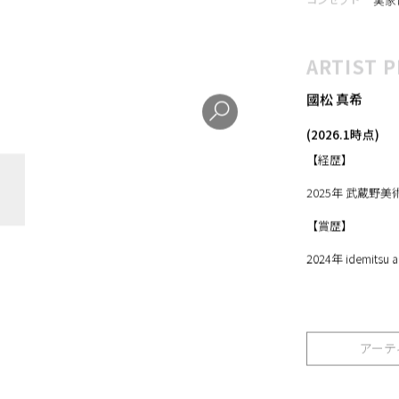
コンセプト
実家
ARTIST P
國松 真希
(2026.1時点)
【経歴】
2025年 武蔵野
【賞歴】
2024年 idemitsu 
アーテ