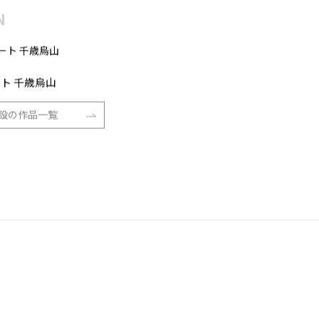
N
ト 千歳烏山
設の作品一覧