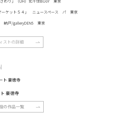
」（UH）北千住BUoY 東京
ューマーケット５４」 ニュースペース パ 東京
galleryDEN5 東京
ィストの詳細
N
ト 豪徳寺
設の作品一覧