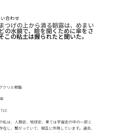
問い合わせ
まつげの上から滴る朝露は、めまい
どの水鏡で、瞼を開くために傘をさ
そこの粘土は握られたと聞いた。
アクリル樹脂
5年
 710
の私は、人類史、地球史、果ては宇宙史の中の一部と