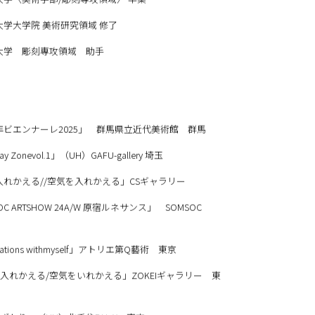
形大学〈美術学部/彫刻専攻領域〉 卒業
形大学大学院 美術研究領域 修了
形大学 彫刻専攻領域 助手
青年ビエンナーレ2025」 群馬県立近代美術館 群馬
nevol.1」（UH）GAFU-gallery 埼玉
を入れかえる//空気を入れかえる」CSギャラリー
RTSHOW 24A/W 原宿ルネサンス」 SOMSOC
rsations withmyself」アトリエ第Q藝術 東京
える/空気をいれかえる」ZOKEIギャラリー 東