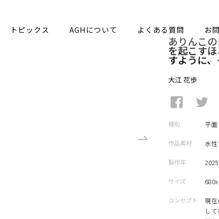
トピックス
AGHについて
よくある質問
お
ありんこの
を起こすほ
すように、
大江 花歩
種別
平面
作品素材
水性
製作年
202
サイズ
680x
コンセプト
現在