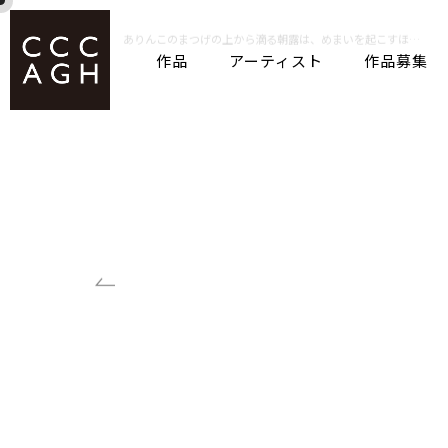
作品
アーティスト
作品募集
ホーム
作品
ありんこのまつげの上から滴る朝露は、めまいを起こすほどの水鏡で、瞼を開くために傘をさすように、そこの粘土は握られたと聞いた。