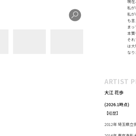
して
現在
私が
私が
も言
まっ
本質
それ
は大
なり
ARTIST P
大江 花歩
(2026.1時点)
【経歴】
2012年 埼玉県