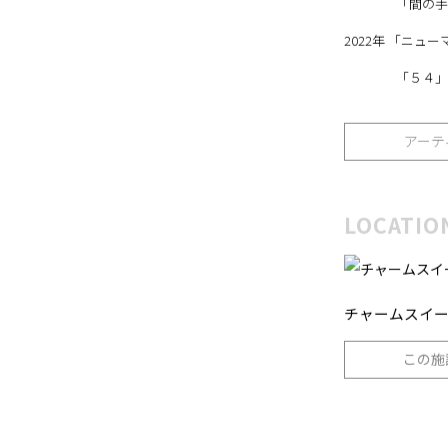
京
「間の手ざわり
2022年 「ニ
「５４」 納戸/
アーテ
LOCATIO
チャームスイー
この施