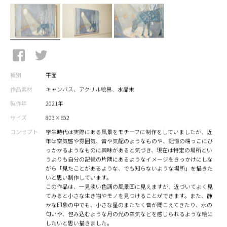
種別
平面
作品素材
キャンバス、アクリル絵具、水晶末
製作年
2021年
サイズ
803×652
コンセプト
学生時代は実際にある風景をモチーフに制作をしていましたが、近
年は空気感や雰囲気、音や気配のようなものや、記憶の端っこにひ
っかかるようなものに興味があると気づき、現在は特定の場所とい
うよりも自分の記憶の片隅にあるようなイメージをきっかけにしな
がら「見たことがあるような、でも知らないような場所」を描きた
いと思い制作しています。
この作品は、一見淡い色調の風景画に見えますが、近づいてよく見
てみると小さな生き物やモノを見つけることができます。また、静
かな印象の中でも、小さな星のまたたく音が聞こえてきたり、水の
匂いや、包み込むような月の光の空気などを感じられるような絵に
したいと思い描きました。