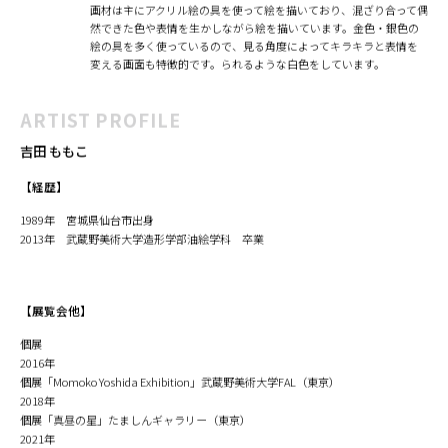
画材は主にアクリル絵の具を使って絵を描いており、混ざり合って偶
然できた色や表情を生かしながら絵を描いています。金色・銀色の
絵の具を多く使っているので、見る角度によってキラキラと表情を
変える画面も特徴的です。られるような白色をしています。
ARTIST PROFILE
吉田 ももこ
【経歴】
1989年 宮城県仙台市出身
2013年 武蔵野美術大学造形学部油絵学科 卒業
【展覧会他】
個展
2016年
個展「Momoko Yoshida Exhibition」武蔵野美術大学FAL（東京）
2018年
個展「真昼の星」たましんギャラリー（東京）
2021年