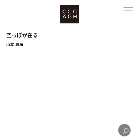
空っぽが在る
山本 恵海