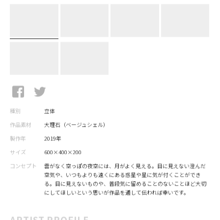
種別
立体
作品素材
大理石（ベージュシェル）
製作年
2019年
サイズ
600×400×200
コンセプト
雲がなく空っぽの夜空には、月がよく見える。目に見えない澄んだ
空気や、いつもよりも遠くにある惑星や星に気が付くことができ
る。目に見えないものや、普段気に留めることのないことほど大切
にしてほしいという思いが作品を通して伝われば幸いです。
ARTIST PROFILE