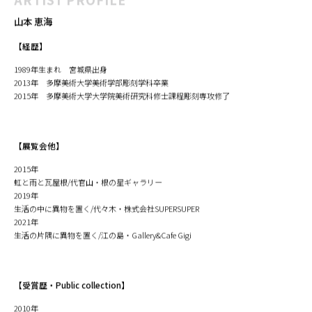
山本 恵海
【経歴】
1989年生まれ 宮城県出身
2013年 多摩美術大学美術学部彫刻学科卒業
2015年 多摩美術大学大学院美術研究科修士課程彫刻専攻修了
【展覧会他】
​2015年
虹と雨と瓦屋根/代官山・根の星ギャラリー
2019年
生活の中に異物を置く/代々木・株式会社SUPERSUPER
2021年
生活の片隅に異物を置く/江の島・Gallery&Cafe Gigi
【受賞歴・Public collection】
2010年