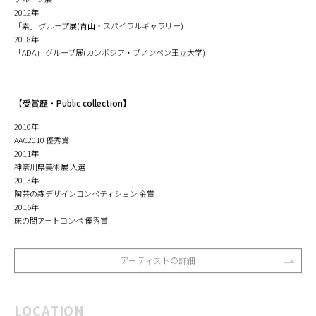
2012年
「素」 グループ展(青山・スパイラルギャラリー)
2018年
「ADA」 グループ展(カンボジア・プノンペン王立大学)
【受賞歴・Public collection】
2010年
AAC2010 優秀賞
2011年
神奈川県美術展 入選
2013年
陶芸の森デザインコンペティション 金賞
2016年
床の間アートコンペ 優秀賞
アーティストの詳細
LOCATION