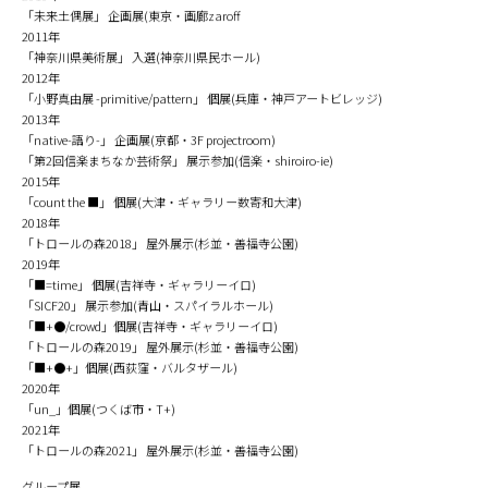
「未来土偶展」 企画展(東京・画廊zaroff
2011年
「神奈川県美術展」 入選(神奈川県民ホール)
2012年
「小野真由展 -primitive/pattern」 個展(兵庫・神戸アートビレッジ)
2013年
「native-語り-」 企画展(京都・3F projectroom)
「第2回信楽まちなか芸術祭」 展示参加(信楽・shiroiro-ie)
2015年
「count the ■」 個展(大津・ギャラリー数寄和大津)
2018年
「トロールの森2018」 屋外展示(杉並・善福寺公園)
2019年
「■=time」 個展(吉祥寺・ギャラリーイロ)
「SICF20」 展示参加(青山・スパイラルホール)
「■+●/crowd」個展(吉祥寺・ギャラリーイロ)
「トロールの森2019」 屋外展示(杉並・善福寺公園)
「■+●+」個展(西荻窪・バルタザール)
2020年
「un_」個展(つくば市・T+)
2021年
「トロールの森2021」 屋外展示(杉並・善福寺公園)
グループ展