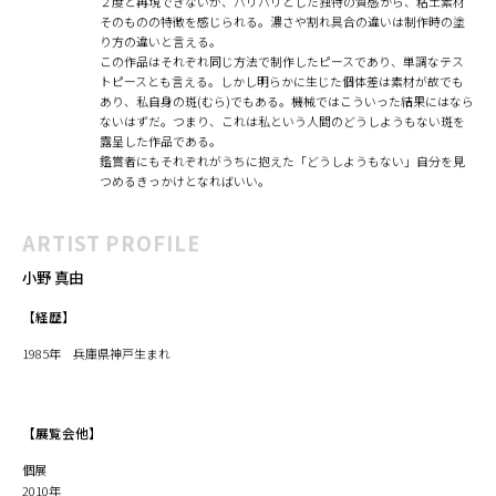
２度と再現できないが、パリパリとした独特の質感から、粘土素材
そのものの特徴を感じられる。濃さや割れ具合の違いは制作時の塗
り方の違いと言える。
この作品はそれぞれ同じ方法で制作したピースであり、単調なテス
トピースとも言える。しかし明らかに生じた個体差は素材が故でも
あり、私自身の斑(むら)でもある。機械ではこういった結果にはなら
ないはずだ。つまり、これは私という人間のどうしようもない斑を
露呈した作品である。
鑑賞者にもそれぞれがうちに抱えた「どうしようもない」自分を見
つめるきっかけとなればいい。
ARTIST PROFILE
小野 真由
【経歴】
1985年 兵庫県神戸生まれ
【展覧会他】
個展
2010年