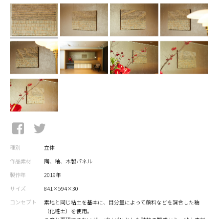
種別
立体
作品素材
陶、釉、木製パネル
製作年
2019年
サイズ
841×594×30
コンセプト
素地と同じ粘土を基本に、目分量によって顔料などを調合した釉
（化粧土）を使用。