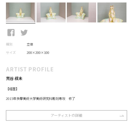
種別
立体
サイズ
200×200×100
ARTIST PROFILE
荒谷 叔未
【経歴】
2015年多摩美術大学美術研究科彫刻専攻 修了
アーティストの詳細