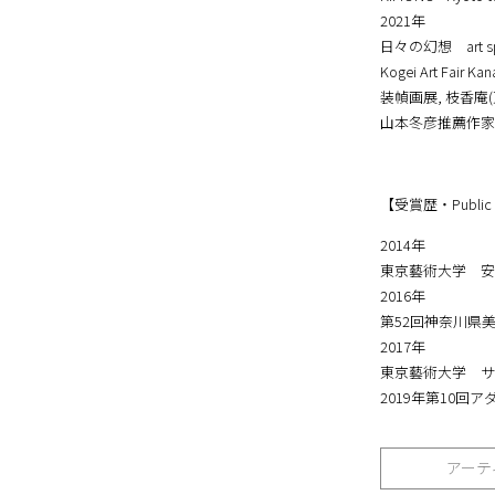
アート名古屋,ホ
FACT X /１展
KIMONO –Kyoto to
2021年
日々の幻想 art spa
Kogei Art Fair K
装幀画展, 枝香庵
山本冬彦推薦作家
【受賞歴・Public c
2014年
東京藝術大学 安
2016年
第52回神奈川県
2017年
東京藝術大学 サ
2019年第10回ア