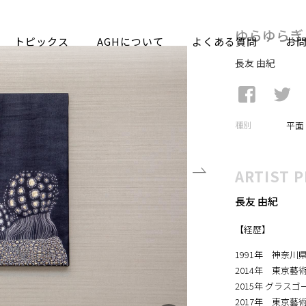
トピックス
AGHについて
よくある質問
お
ゆらゆらぎ
長友 由紀
種別
平面
ARTIST P
長友 由紀
【経歴】
1991年 神奈川