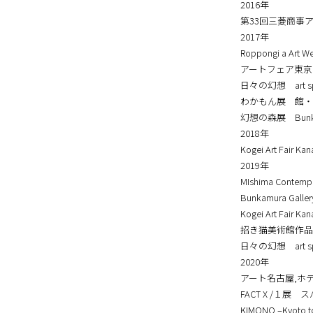
2015年
Female Times 
2016年
第33回三菱商事アー
2017年
Roppongi a Art
アートフェア東京
日々の幻想 art spa
わかもん展 館・
幻想の森展 Bunkamu
2018年
Kogei Art Fair K
2019年
MIshima Cont
Bunkamura Galler
Kogei Art Fair K
招き猫美術館作品展
日々の幻想 art spa
2020年