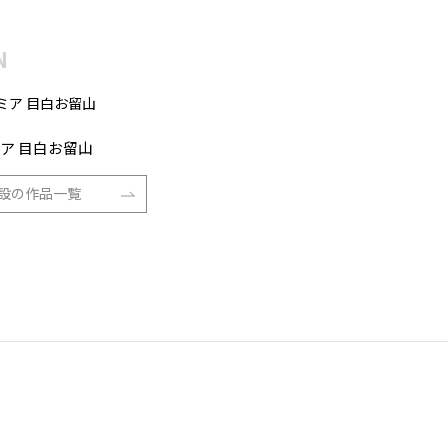
ィストの詳細
N
ア 目白お留山
設の作品一覧