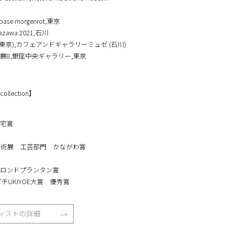
テル名古屋キャッスル,愛知
 スパイラルガーデン,東京
 Catwalk-,Victoria Albert and Museum
se morgenrot,東京
anazawa 2021,石川
(東京),カフェアンドギャラリーミュゼ (石川)
展8,銀座中央ギャラリー,東京
ollection】
宅賞
美術展 工芸部門 かながわ賞
ロンドプランタン賞
ダチUKIYOE大賞 優秀賞