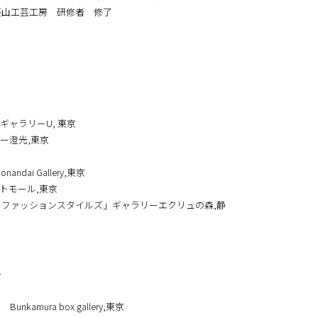
藝術大学 美術学部工芸科染織専攻 卒業
スゴー美術大学 コミュニケーションデザイン科 交換留学
藝術大学 美術研究科工芸専攻染織領域 修了
辰山工芸工房​ 研修者 修了
ギャラリーU, 東京
ー澄光,東京
ndai Gallery,東京
トモール,東京
ルドファッションスタイルズ」ギャラリーエクリュの森,静
>