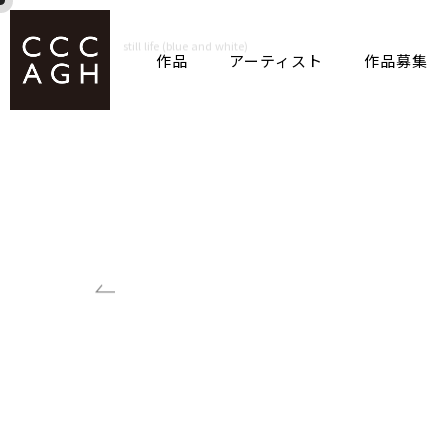
作品
アーティスト
作品募集
ホーム
作品
still life (blue and white)