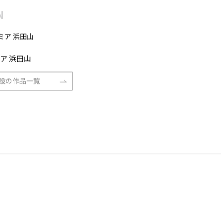
N
ア 浜田山
設の作品一覧