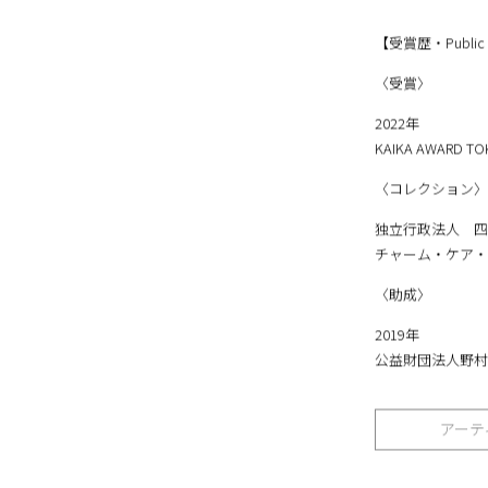
midpoint コ
【受賞歴・Public c
〈受賞〉
2022年
KAIKA AWARD 
〈コレクション〉
独立行政法人 四
チャーム・ケア・
〈助成〉
2019年
公益財団法人野村
アーテ