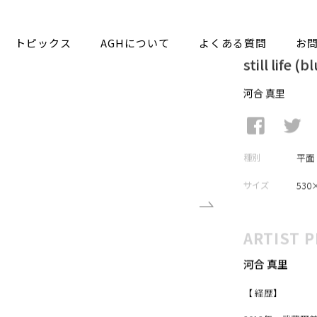
トピックス
AGHについて
よくある質問
お
still life (
河合 真里
種別
平面
サイズ
530
ARTIST P
河合 真里