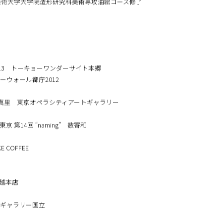
野美術大学大学院造形研究科美術専攻油絵コース修了
ng 2013 トーキョーワンダーサイト本郷
ーウォール都庁2012
59 河合真里 東京オペラシティアートギャラリー
 第14回 “naming” 数寄和
CKE COFFEE
三越本店