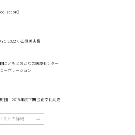
ートギャラリー国立
ollection】
TOKYO 2022 小山登美夫賞
国こどもとおとなの医療センター
コーポレーション
財団 2019年度下期 芸術文化助成
ィストの詳細