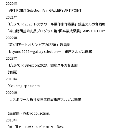
2020年
「ART POINT Selection Ⅳ」GALLERY ART POINT
2021年
「L’ESPOIR 2020 レスポワール展作家作品展」銀座スルガ台画廊
「神山財団芸術支援プログラム第7回卒業成果展」AXIS GALLERY
2022年
「第4回アートオリンピア2022展」起雲閣
「beyond2022―gallery selection―」銀座スルガ台画廊
2023年
「L’ESPOIR Selection2023」銀座スルガ台画廊
【個展】
2019年
「Square」spaziorita
2020年
「レスポワール角谷友里恵個展銀座スルガ台画廊
【受賞歴・Public collection】
2019年
「第3回アートオリンピア2019」佳作