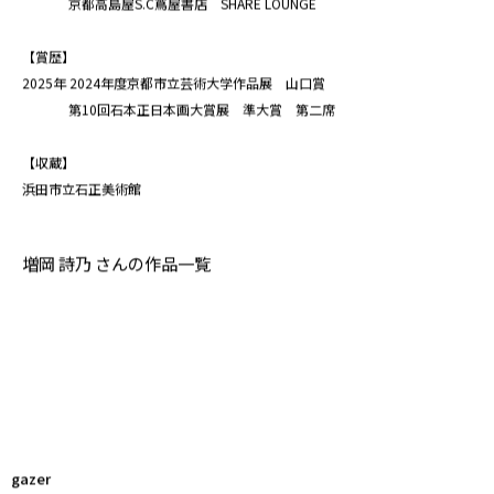
京都高島屋S.C蔦屋書店 SHARE LOUNGE
【賞歴】
2025年 2024年度京都市立芸術大学作品展 山口賞
第10回石本正日本画大賞展 準大賞 第二席
【収蔵】
浜田市立石正美術館
増岡 詩乃 さんの作品一覧
gazer