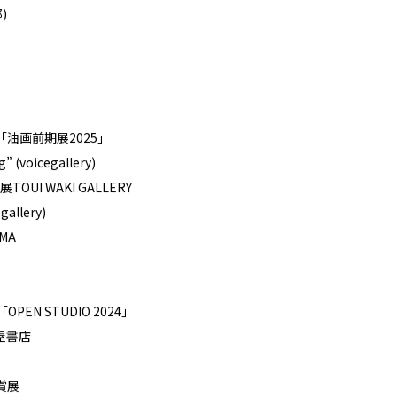
ャラリー (京都)
)
画前期展2025」
icegallery)
WAKI GALLERY
lery)
MA
EN STUDIO 2024」
屋書店