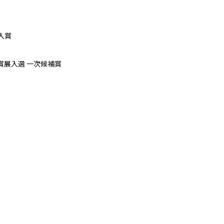
賞展
 入賞
大賞展入選 一次候補賞