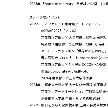
2025年 「遠い家 -Far From Home-」ヴォイスギ
2023年 「home of memory」香老舗 松栄堂 (京都
グループ展/イベント
2025年 ディファレント京町堀アートフェア2025
ASYAAF 2025（ソウル）
京都市立芸術大学 大学院修士課程 油画専攻「油
特別展「開廊39年のご挨拶」“39th.Greeting” (vo
アート×ファッション「世界があらわれる」展TOUI 
春の展覧会 プロムナード promenade(voicegal
京都市立芸術大学５人展in COCON KARASU
第3回 Corporate Art AidKyoto
2024年度京都市立芸術大学作品展
2024年 京都市立芸術大学 大学院修士課程 油画専攻「OP
京都学生アートオークション 京都高島屋 蔦
京都精華大学展 卒業・修了発表展2024