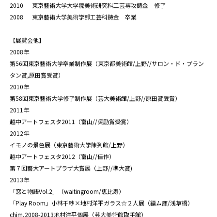
2010 東京藝術大学大学院美術研究科工芸専攻鋳金 修了
2008 東京藝術大学美術学部工芸科鋳金 卒業
【展覧会他】
2008年
第56回東京藝術大学卒業制作展（東京都美術館/上野//サロン・ド・プラン
タン賞,原田賞受賞）
2010年
第58回東京藝術大学修了制作展（芸大美術館/上野//原田賞受賞）
2011年
越中アートフェスタ2011（富山//奨励賞受賞）
2012年
イモノの景色展（東京藝術大学陳列館/上野）
越中アートフェスタ2012（富山//佳作）
第７回藝大アートプラザ大賞展（上野//準大賞)
2013年
「窓と物語Vol.2」（waitingroom/恵比寿）
「Play Room」小林千紗×地村洋平ガラス☆２人展（編ム庫/浅草橋）
chim,2008-2013地村洋平個展（芸大美術館取手館）