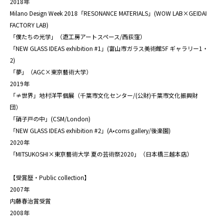
2018年
Milano Design Week 2018「RESONANCE MATERIALS」(WOW LAB×GEIDAI
FACTORY LAB)
「僕たちの光学」（遊工房アートスペース/西荻窪）
「NEW GLASS IDEAS exhibition #1」(富山市ガラス美術館5F ギャラリー1・
2)
「夢」（AGC×東京藝術大学）
2019年
「≠世界」地村洋平個展（千葉市文化センター/(公財)千葉市文化振興財
団）
「硝子戸の中」(CSM/London)
「NEW GLASS IDEAS exhibition #2」(A•corns gallery/後楽園)
2020年
「MITSUKOSHI×東京藝術大学 夏の芸術祭2020」（日本橋三越本店）
【受賞歴・Public collection】
2007年
内藤春治賞受賞
2008年