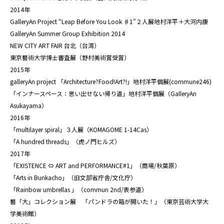
2014年
GalleryAn Project “Leap Before You Look ♯1”２人展地村洋平＋大河内康
GalleryAn Summer Group Exhibition 2014
NEW CITY ART FAIR 台北（台湾）
東京藝術大学博士審査展（野村美術賞受賞）
2015年
galleryAn project 「Architecture?Food!Art?!」地村洋平個展(commune246)
「インナースペース：思い出せない帰り道」地村洋平個展（GalleryAn
Asukayama）
2016年
「multilayer spiral」３人展（KOMAGOME 1-14Cas）
「A hundred threads」（虎ノ門ヒルズ）
2017年
「EXISTENCE ⇔ ART and PERFORMANCE#1」（商場/秋葉原）
「Arts in Bunkacho」（旧文部省庁舎/文化庁）
「Rainbow umbrellas 」（commun 2nd/表参道）
藝「大」コレクション展 「パンドラの箱が開いた！」（東京芸術大学大
学美術館）