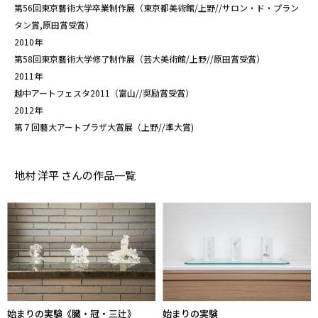
第56回東京藝術大学卒業制作展（東京都美術館/上野//サロン・ド・プラン
タン賞,原田賞受賞）
2010年
第58回東京藝術大学修了制作展（芸大美術館/上野//原田賞受賞）
2011年
越中アートフェスタ2011（富山//奨励賞受賞）
2012年
第７回藝大アートプラザ大賞展（上野//準大賞)
地村 洋平 さんの作品一覧
始まりの実験《臓・冠・三辻》
始まりの実験