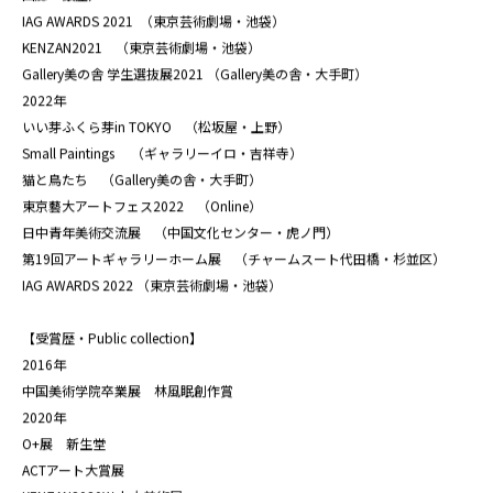
IAG AWARDS 2021 （東京芸術劇場・池袋）
KENZAN2021 （東京芸術劇場・池袋）
Gallery美の舎 学生選抜展2021 （Gallery美の舎・大手町）
2022年
いい芽ふくら芽in TOKYO （松坂屋・上野）
Small Paintings （ギャラリーイロ・吉祥寺）
猫と鳥たち （Gallery美の舎・大手町）
東京藝大アートフェス2022 （Online）
日中青年美術交流展 （中国文化センター・虎ノ門）
第19回アートギャラリーホーム展 （チャームスート代田橋・杉並区）
IAG AWARDS 2022 （東京芸術劇場・池袋）
【受賞歴・Public collection】
2016年
中国美術学院卒業展 林風眠創作賞
2020年
O+展 新生堂
ACTアート大賞展