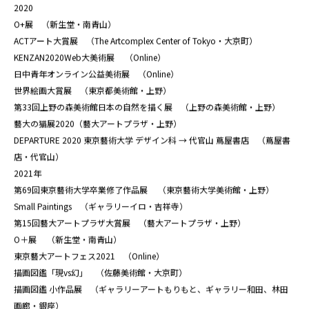
2020
O+展 （新生堂・南青山）
ACTアート大賞展 （The Artcomplex Center of Tokyo・大京町）
KENZAN2020Web大美術展 （Online）
日中青年オンライン公益美術展 （Online）
世界絵画大賞展 （東京都美術館・上野）
第33回上野の森美術館日本の自然を描く展 （上野の森美術館・上野）
藝大の猫展2020（藝大アートプラザ・上野）
DEPARTURE 2020 東京藝術大学 デザイン科 → 代官山 蔦屋書店 （蔦屋書
店・代官山）
2021年
第69回東京藝術大学卒業修了作品展 （東京藝術大学美術館・上野）
Small Paintings （ギャラリーイロ・吉祥寺）
第15回藝大アートプラザ大賞展 （藝大アートプラザ・上野）
O＋展 （新生堂・南青山）
東京藝大アートフェス2021 （Online）
描画図鑑「現vs幻」 （佐藤美術館・大京町）
描画図鑑 小作品展 （ギャラリーアートもりもと、ギャラリー和田、林田
画廊・銀座）